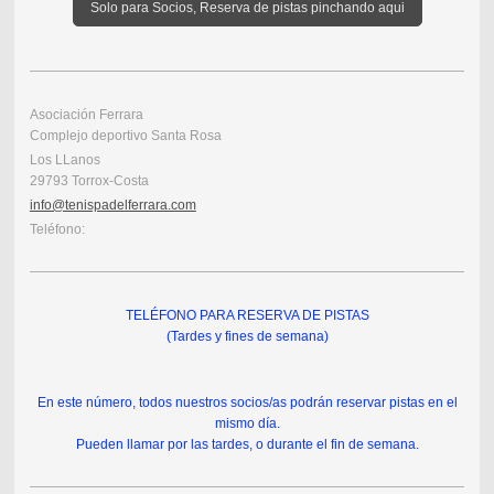
Solo para Socios, Reserva de pistas pinchando aqui
Asociación Ferrara
Complejo deportivo Santa Rosa
Los LLanos
29793 Torrox-Costa
info@tenispadelferrara.com
Teléfono:
TELÉFONO PARA RESERVA DE PISTAS
(Tardes y fines de semana)
En este número, todos nuestros socios/as podrán reservar pistas en el
mismo día.
Pueden llamar por las tardes, o durante el fin de semana.